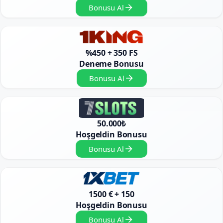
Bonusu Al
%450 + 350 FS
Deneme Bonusu
Bonusu Al
50.000₺
Hoşgeldin Bonusu
Bonusu Al
1500 € + 150
Hoşgeldin Bonusu
Bonusu Al