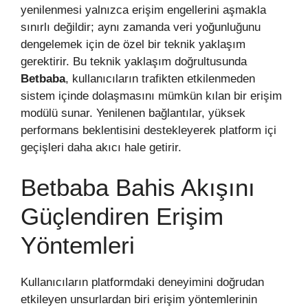
yenilenmesi yalnızca erişim engellerini aşmakla
sınırlı değildir; aynı zamanda veri yoğunluğunu
dengelemek için de özel bir teknik yaklaşım
gerektirir. Bu teknik yaklaşım doğrultusunda
Betbaba
, kullanıcıların trafikten etkilenmeden
sistem içinde dolaşmasını mümkün kılan bir erişim
modülü sunar. Yenilenen bağlantılar, yüksek
performans beklentisini destekleyerek platform içi
geçişleri daha akıcı hale getirir.
Betbaba Bahis Akışını
Güçlendiren Erişim
Yöntemleri
Kullanıcıların platformdaki deneyimini doğrudan
etkileyen unsurlardan biri erişim yöntemlerinin