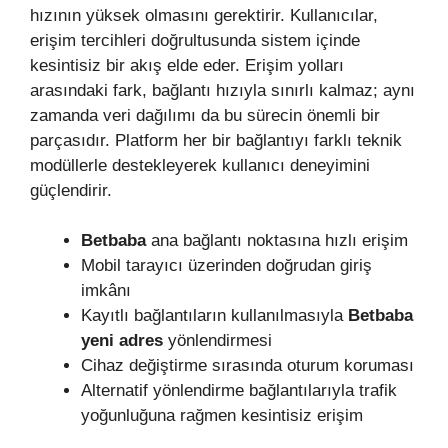
hızının yüksek olmasını gerektirir. Kullanıcılar,
erişim tercihleri doğrultusunda sistem içinde
kesintisiz bir akış elde eder. Erişim yolları
arasındaki fark, bağlantı hızıyla sınırlı kalmaz; aynı
zamanda veri dağılımı da bu sürecin önemli bir
parçasıdır. Platform her bir bağlantıyı farklı teknik
modüllerle destekleyerek kullanıcı deneyimini
güçlendirir.
Betbaba
ana bağlantı noktasına hızlı erişim
Mobil tarayıcı üzerinden doğrudan giriş
imkânı
Kayıtlı bağlantıların kullanılmasıyla
Betbaba
yeni adres
yönlendirmesi
Cihaz değiştirme sırasında oturum koruması
Alternatif yönlendirme bağlantılarıyla trafik
yoğunluğuna rağmen kesintisiz erişim