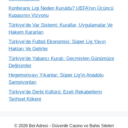
Konferans Ligi Neden Kuruldu? UEFA’nın Üçüncü
Kupasının Vizyonu
Türkiye’de Var Sistemi: Kurallar, Uygulamalar Ve
Hakem Kararları
Türkiye’de Futbol Ekonomisi: Süper Lig Yayın
Hakları Ve Gelirler
Türkiye’de Yabancı Kuralı: Geçmişten Günümüze
Değişimler
Hegemonyayı Yıkanlar: Süper Lig’in Anadolu
Şampiyonları
Türkiye’de Derbi Kültürü: Ezeli Rekabetlerin
Tarihsel Kökeni
© 2026 Bet Adresi - Güvenilir Casino ve Bahis Siteleri