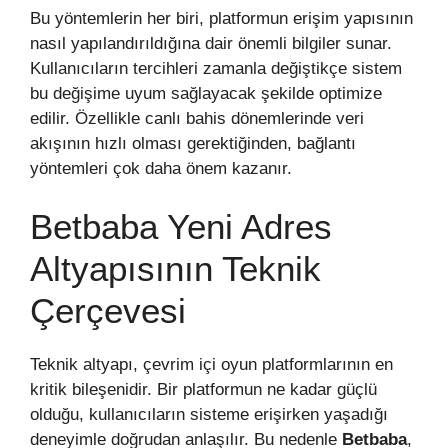
Bu yöntemlerin her biri, platformun erişim yapısının
nasıl yapılandırıldığına dair önemli bilgiler sunar.
Kullanıcıların tercihleri zamanla değiştikçe sistem
bu değişime uyum sağlayacak şekilde optimize
edilir. Özellikle canlı bahis dönemlerinde veri
akışının hızlı olması gerektiğinden, bağlantı
yöntemleri çok daha önem kazanır.
Betbaba Yeni Adres
Altyapısının Teknik
Çerçevesi
Teknik altyapı, çevrim içi oyun platformlarının en
kritik bileşenidir. Bir platformun ne kadar güçlü
olduğu, kullanıcıların sisteme erişirken yaşadığı
deneyimle doğrudan anlaşılır. Bu nedenle
Betbaba
,