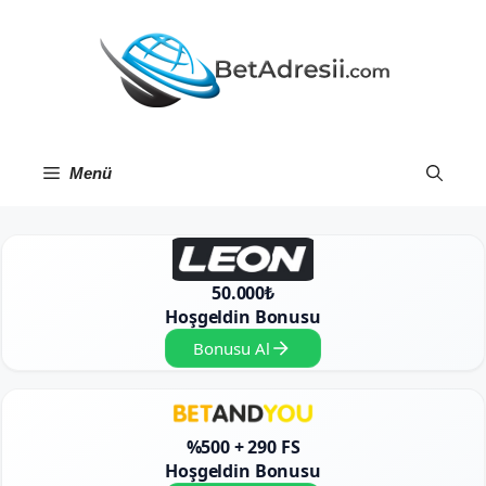
İçeriğe
atla
Menü
50.000₺
Hoşgeldin Bonusu
Bonusu Al
%500 + 290 FS
Hoşgeldin Bonusu