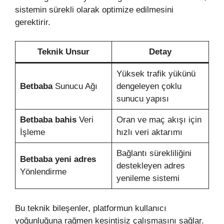
sistemin sürekli olarak optimize edilmesini
gerektirir.
Teknik Unsur
Detay
Yüksek trafik yükünü
Betbaba
Sunucu Ağı
dengeleyen çoklu
sunucu yapısı
Betbaba bahis
Veri
Oran ve maç akışı için
İşleme
hızlı veri aktarımı
Bağlantı sürekliliğini
Betbaba yeni adres
destekleyen adres
Yönlendirme
yenileme sistemi
Bu teknik bileşenler, platformun kullanıcı
yoğunluğuna rağmen kesintisiz çalışmasını sağlar.