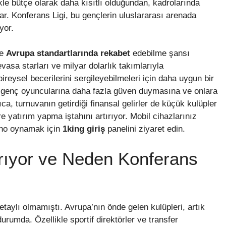
ikle bütçe olarak daha kısıtlı olduğundan, kadrolarında
ar. Konferans Ligi, bu gençlerin uluslararası arenada
yor.
de
Avrupa standartlarında rekabet
edebilme şansı
vasa starları ve milyar dolarlık takımlarıyla
bireysel becerilerini sergileyebilmeleri için daha uygun bir
in genç oyuncularına daha fazla güven duymasına ve onlara
a, turnuvanın getirdiği finansal gelirler de küçük kulüpler
e yatırım yapma iştahını artırıyor. Mobil cihazlarınız
sino oynamak için
1king giriş
panelini ziyaret edin.
Arıyor ve Neden Konferans
taylı olmamıştı. Avrupa’nın önde gelen kulüpleri, artık
rumda. Özellikle sportif direktörler ve transfer