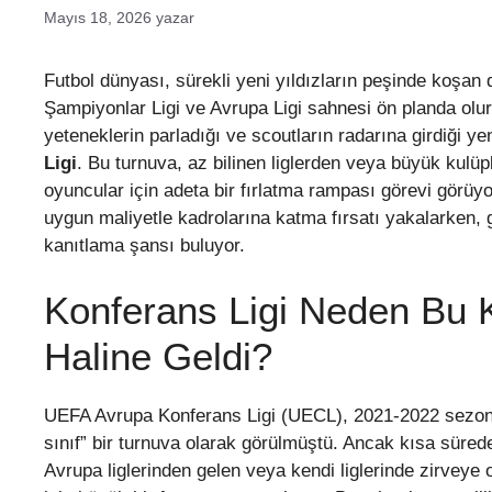
Mayıs 18, 2026
yazar
Futbol dünyası, sürekli yeni yıldızların peşinde koşan
Şampiyonlar Ligi ve Avrupa Ligi sahnesi ön planda olur
yeteneklerin parladığı ve scoutların radarına girdiği 
Ligi
. Bu turnuva, az bilinen liglerden veya büyük kulü
oyuncular için adeta bir fırlatma rampası görevi görüyo
uygun maliyetle kadrolarına katma fırsatı yakalarken,
kanıtlama şansı buluyor.
Konferans Ligi Neden Bu K
Haline Geldi?
UEFA Avrupa Konferans Ligi (UECL), 2021-2022 sezonun
sınıf” bir turnuva olarak görülmüştü. Ancak kısa sürede
Avrupa liglerinden gelen veya kendi liglerinde zirve