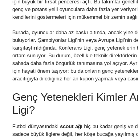
için büyük bir fırsat penceresi açtı. Bu takımlar genell
genç ve potansiyelli oyunculara daha fazla yer veriyorl
kendilerini göstermeleri için mükemmel bir zemin sağlı
Burada, oyuncular daha az baskı altında, ancak yine 
buluyorlar. Şampiyonlar Ligi’nin veya Avrupa Ligi’nin de
karşılaştırıldığında, Konferans Ligi, genç yeteneklerin 
ortam sunuyor. Bu durum, özellikle teknik direktörler
sahada daha fazla özgürlük tanımasına yol açıyor. Ayrıc
için hayati önem taşıyor; bu da onların genç yetenekler
aracılığıyla dilediğiniz her an kupon yapmak veya ca
Genç Yetenekleri Kimler 
Ligi?
Futbol dünyasındaki
scout ağı
hiç bu kadar geniş ve de
sadece büyük liglere değil, her köşe bucağa yayılmış du