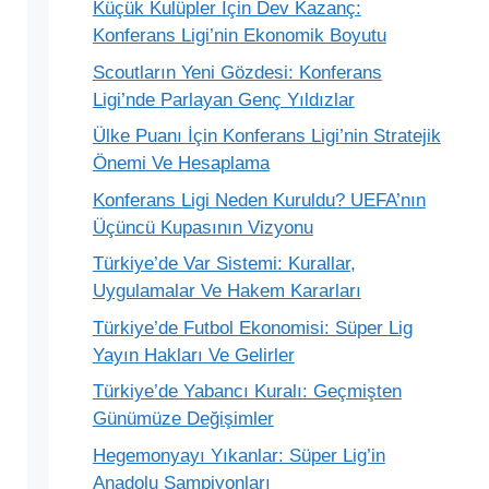
Küçük Kulüpler İçin Dev Kazanç:
Konferans Ligi’nin Ekonomik Boyutu
Scoutların Yeni Gözdesi: Konferans
Ligi’nde Parlayan Genç Yıldızlar
Ülke Puanı İçin Konferans Ligi’nin Stratejik
Önemi Ve Hesaplama
Konferans Ligi Neden Kuruldu? UEFA’nın
Üçüncü Kupasının Vizyonu
Türkiye’de Var Sistemi: Kurallar,
Uygulamalar Ve Hakem Kararları
Türkiye’de Futbol Ekonomisi: Süper Lig
Yayın Hakları Ve Gelirler
Türkiye’de Yabancı Kuralı: Geçmişten
Günümüze Değişimler
Hegemonyayı Yıkanlar: Süper Lig’in
Anadolu Şampiyonları