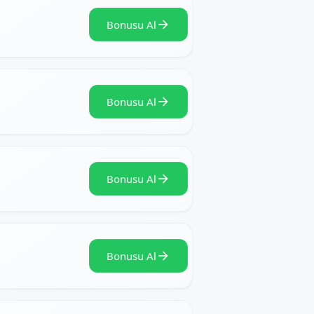
Bonusu Al
Bonusu Al
Bonusu Al
Bonusu Al