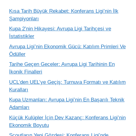
Kısa Tarih Büyük Rekabet: Konferans Ligi’nin İlk
Şampiyonları
Kupa 2’nin Hikayesi: Avrupa Ligi Tarihçesi ve
İstatistikler
Avrupa Ligi’nin Ekonomik Gücü: Katılım Primleri Ve
Ödüller
Tarihe Geçen Geceler: Avrupa Ligi Tarihinin En
İkonik Finalleri
UCL’den UEL’ye Geçiş: Turnuva Formatı ve Katılım
Kuralları
Kupa Uzmanları: Avrupa Ligi’nin En Başarılı Teknik
Adamları
Küçük Kulüpler İçin Dev Kazanç: Konferans Ligi’nin
Ekonomik Boyutu
Scoutların Yeni Gözdesi: Konferans Ligi’nde