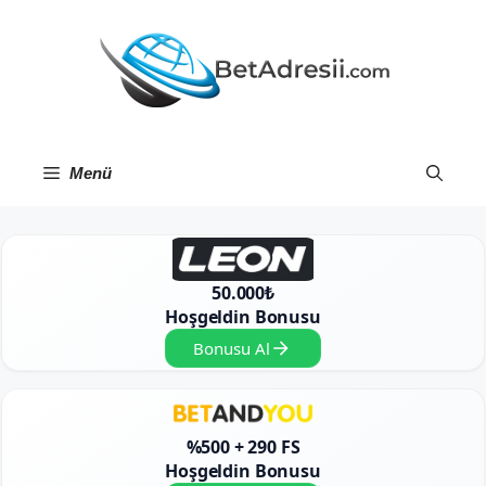
İçeriğe
atla
Menü
50.000₺
Hoşgeldin Bonusu
Bonusu Al
%500 + 290 FS
Hoşgeldin Bonusu