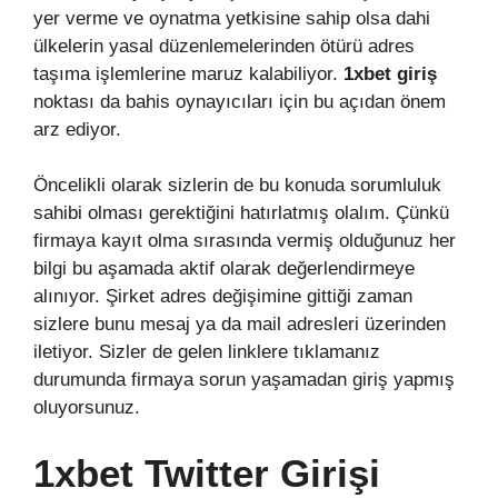
yer verme ve oynatma yetkisine sahip olsa dahi
ülkelerin yasal düzenlemelerinden ötürü adres
taşıma işlemlerine maruz kalabiliyor.
1xbet giriş
noktası da bahis oynayıcıları için bu açıdan önem
arz ediyor.
Öncelikli olarak sizlerin de bu konuda sorumluluk
sahibi olması gerektiğini hatırlatmış olalım. Çünkü
firmaya kayıt olma sırasında vermiş olduğunuz her
bilgi bu aşamada aktif olarak değerlendirmeye
alınıyor. Şirket adres değişimine gittiği zaman
sizlere bunu mesaj ya da mail adresleri üzerinden
iletiyor. Sizler de gelen linklere tıklamanız
durumunda firmaya sorun yaşamadan giriş yapmış
oluyorsunuz.
1xbet Twitter Girişi