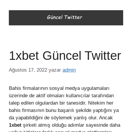
1xbet Güncel Twitter
Ağustos 17, 2022
yazar
admin
Bahis firmalarının sosyal medya uygulamaları
üzerinde de aktif olmaları kullanıcılar tarafından
talep edilen olgulardan bir tanesidir. Nitekim her
bahis firmasının bunu başarılı şekilde yaptığını ya
da yapabildiğini de söylemek yanlış olur. Ancak
1xbet
şirketi atmış olduğu adımlar sayesinde daha