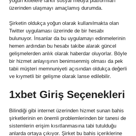
yoğun kitlelere farklı sosyal medya platformları
üzerinden ulaşmayı amaçlamış durumda.
Şirketin oldukça yoğun olarak kullanılmakta olan
Twitter uygulaması üzerinde de bir hesabı
bulunuyor. İnsanlar da bu uygulamayı edinmelerinin
hemen ardından bu hesabı takibe alarak güncel
gelişmelerden anlık olarak haberdar oluyorlar. Böyle
bir hizmet anlayışının benimsenmiş olması da pek
tabii müşteri memnuniyeti açısından oldukça değerli
ve kıymetli bir gelişme olarak lanse edilebilir.
1xbet Giriş Seçenekleri
Bilindiği gibi internet üzerinden hizmet sunan bahis
şirketlerinin en önemli problemlerinden bir tanesi de
sistemlerin erişim kısıtlanmasına tabi tutulduğu
anlarda ortaya çıkıyor. Şirket bu bahis içeriklerine