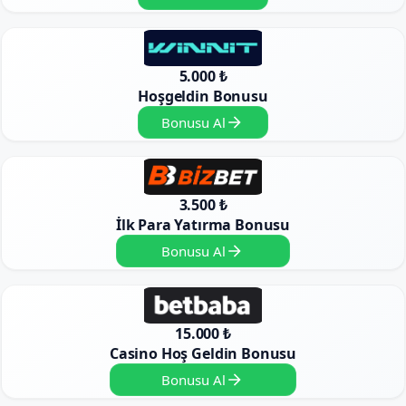
5.000 ₺
Hoşgeldin Bonusu
Bonusu Al
3.500 ₺
İlk Para Yatırma Bonusu
Bonusu Al
15.000 ₺
Casino Hoş Geldin Bonusu
Bonusu Al