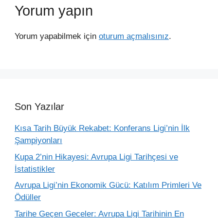
Yorum yapın
Yorum yapabilmek için
oturum açmalısınız
.
Son Yazılar
Kısa Tarih Büyük Rekabet: Konferans Ligi’nin İlk
Şampiyonları
Kupa 2’nin Hikayesi: Avrupa Ligi Tarihçesi ve
İstatistikler
Avrupa Ligi’nin Ekonomik Gücü: Katılım Primleri Ve
Ödüller
Tarihe Geçen Geceler: Avrupa Ligi Tarihinin En