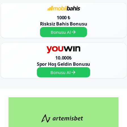
1000 ₺
Risksiz Bahis Bonusu
Bonusu Al
10.000₺
Spor Hoş Geldin Bonusu
Bonusu Al