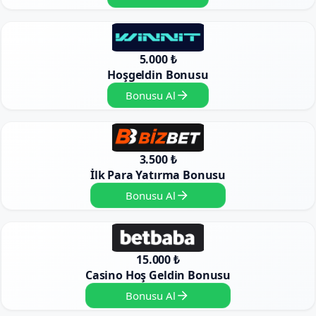
5.000 ₺
Hoşgeldin Bonusu
Bonusu Al
3.500 ₺
İlk Para Yatırma Bonusu
Bonusu Al
15.000 ₺
Casino Hoş Geldin Bonusu
Bonusu Al