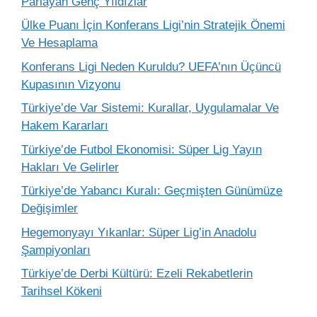
Parlayan Genç Yıldızlar
Ülke Puanı İçin Konferans Ligi’nin Stratejik Önemi
Ve Hesaplama
Konferans Ligi Neden Kuruldu? UEFA’nın Üçüncü
Kupasının Vizyonu
Türkiye’de Var Sistemi: Kurallar, Uygulamalar Ve
Hakem Kararları
Türkiye’de Futbol Ekonomisi: Süper Lig Yayın
Hakları Ve Gelirler
Türkiye’de Yabancı Kuralı: Geçmişten Günümüze
Değişimler
Hegemonyayı Yıkanlar: Süper Lig’in Anadolu
Şampiyonları
Türkiye’de Derbi Kültürü: Ezeli Rekabetlerin
Tarihsel Kökeni