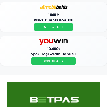
1000 ₺
Risksiz Bahis Bonusu
Bonusu Al
10.000₺
Spor Hoş Geldin Bonusu
Bonusu Al