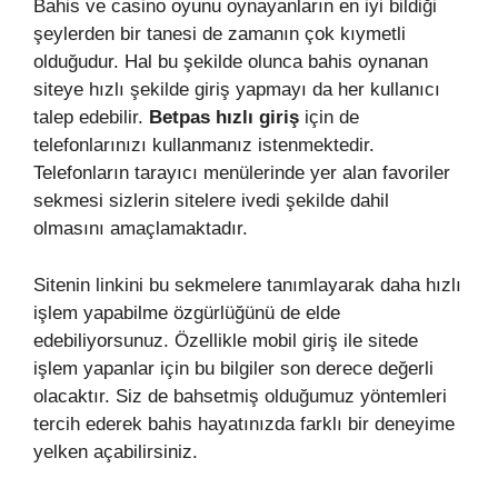
Bahis ve casino oyunu oynayanların en iyi bildiği
şeylerden bir tanesi de zamanın çok kıymetli
olduğudur. Hal bu şekilde olunca bahis oynanan
siteye hızlı şekilde giriş yapmayı da her kullanıcı
talep edebilir.
Betpas hızlı giriş
için de
telefonlarınızı kullanmanız istenmektedir.
Telefonların tarayıcı menülerinde yer alan favoriler
sekmesi sizlerin sitelere ivedi şekilde dahil
olmasını amaçlamaktadır.
Sitenin linkini bu sekmelere tanımlayarak daha hızlı
işlem yapabilme özgürlüğünü de elde
edebiliyorsunuz. Özellikle mobil giriş ile sitede
işlem yapanlar için bu bilgiler son derece değerli
olacaktır. Siz de bahsetmiş olduğumuz yöntemleri
tercih ederek bahis hayatınızda farklı bir deneyime
yelken açabilirsiniz.