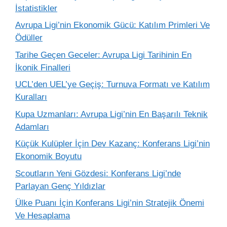
İstatistikler
Avrupa Ligi’nin Ekonomik Gücü: Katılım Primleri Ve
Ödüller
Tarihe Geçen Geceler: Avrupa Ligi Tarihinin En
İkonik Finalleri
UCL’den UEL’ye Geçiş: Turnuva Formatı ve Katılım
Kuralları
Kupa Uzmanları: Avrupa Ligi’nin En Başarılı Teknik
Adamları
Küçük Kulüpler İçin Dev Kazanç: Konferans Ligi’nin
Ekonomik Boyutu
Scoutların Yeni Gözdesi: Konferans Ligi’nde
Parlayan Genç Yıldızlar
Ülke Puanı İçin Konferans Ligi’nin Stratejik Önemi
Ve Hesaplama