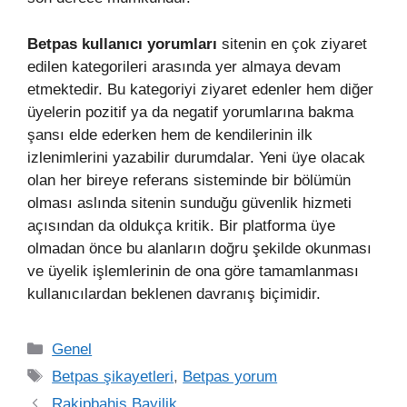
Betpas kullanıcı yorumları
sitenin en çok ziyaret
edilen kategorileri arasında yer almaya devam
etmektedir. Bu kategoriyi ziyaret edenler hem diğer
üyelerin pozitif ya da negatif yorumlarına bakma
şansı elde ederken hem de kendilerinin ilk
izlenimlerini yazabilir durumdalar. Yeni üye olacak
olan her bireye referans sisteminde bir bölümün
olması aslında sitenin sunduğu güvenlik hizmeti
açısından da oldukça kritik. Bir platforma üye
olmadan önce bu alanların doğru şekilde okunması
ve üyelik işlemlerinin de ona göre tamamlanması
kullanıcılardan beklenen davranış biçimidir.
Kategoriler
Genel
Etiketler
Betpas şikayetleri
,
Betpas yorum
Rakipbahis Bayilik