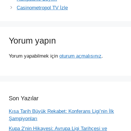
Casinometropol TV İzle
Yorum yapın
Yorum yapabilmek için
oturum açmalısınız
.
Son Yazılar
Kısa Tarih Büyük Rekabet: Konferans Ligi’nin İlk
Şampiyonları
Kupa 2’nin Hikayesi: Avrupa Ligi Tarihçesi ve