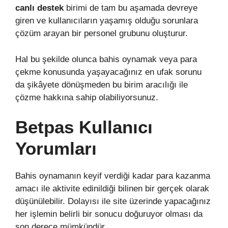
canlı destek
birimi de tam bu aşamada devreye
giren ve kullanıcıların yaşamış olduğu sorunlara
çözüm arayan bir personel grubunu oluşturur.
Hal bu şekilde olunca bahis oynamak veya para
çekme konusunda yaşayacağınız en ufak sorunu
da şikâyete dönüşmeden bu birim aracılığı ile
çözme hakkına sahip olabiliyorsunuz.
Betpas Kullanıcı
Yorumları
Bahis oynamanın keyif verdiği kadar para kazanma
amacı ile aktivite edinildiği bilinen bir gerçek olarak
düşünülebilir. Dolayısı ile site üzerinde yapacağınız
her işlemin belirli bir sonucu doğuruyor olması da
son derece mümkündür.