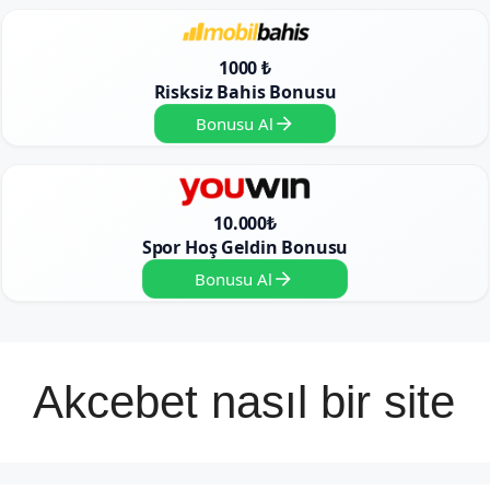
1000 ₺
Risksiz Bahis Bonusu
Bonusu Al
10.000₺
Spor Hoş Geldin Bonusu
Bonusu Al
Akcebet nasıl bir site