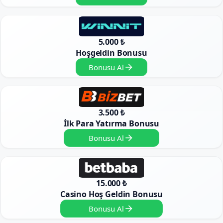
5.000 ₺
Hoşgeldin Bonusu
Bonusu Al
3.500 ₺
İlk Para Yatırma Bonusu
Bonusu Al
15.000 ₺
Casino Hoş Geldin Bonusu
Bonusu Al