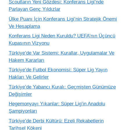
Scoutların Yeni Gözdesi: Konferans Ligi’nde
Parlayan Genç Yıldızlar
Ülke Puanı İçin Konferans Ligi’nin Stratejik Önemi
Ve Hesaplama
Konferans Ligi Neden Kuruldu? UEFA’nın Üçüncü
Kupasının Vizyonu
Türkiye’de Var Sistemi: Kurallar, Uygulamalar Ve
Hakem Kararları
Türkiye’de Futbol Ekonomisi: Süper Lig Yayın
Hakları Ve Gelirler
Türkiye’de Yabancı Kuralı: Geçmişten Günümüze
Değişimler
Hegemonyayı Yıkanlar: Süper Lig’in Anadolu
Şampiyonları
Türkiye’de Derbi Kültürü: Ezeli Rekabetlerin
Tarihsel Kökeni