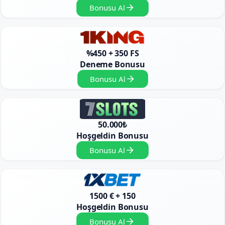
Bonusu Al
%450 + 350 FS
Deneme Bonusu
Bonusu Al
50.000₺
Hoşgeldin Bonusu
Bonusu Al
1500 € + 150
Hoşgeldin Bonusu
Bonusu Al