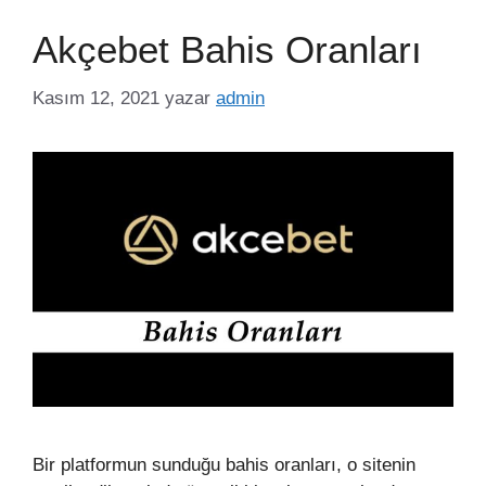
Akçebet Bahis Oranları
Kasım 12, 2021
yazar
admin
Bir platformun sunduğu bahis oranları, o sitenin