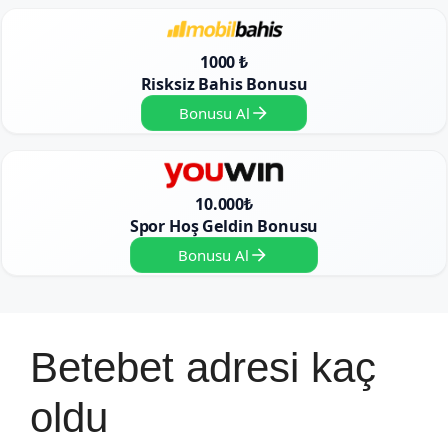
1000 ₺
Risksiz Bahis Bonusu
Bonusu Al
10.000₺
Spor Hoş Geldin Bonusu
Bonusu Al
Betebet adresi kaç
oldu