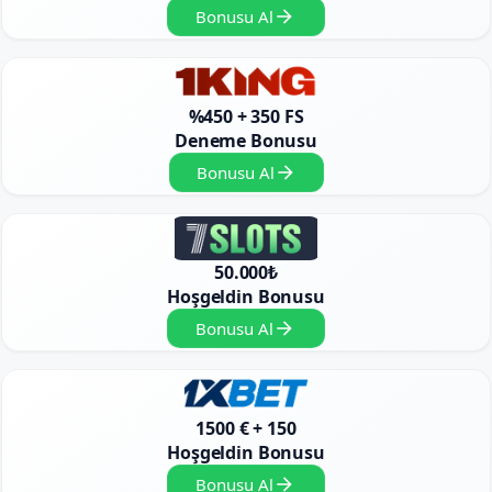
Bonusu Al
%450 + 350 FS
Deneme Bonusu
Bonusu Al
50.000₺
Hoşgeldin Bonusu
Bonusu Al
1500 € + 150
Hoşgeldin Bonusu
Bonusu Al