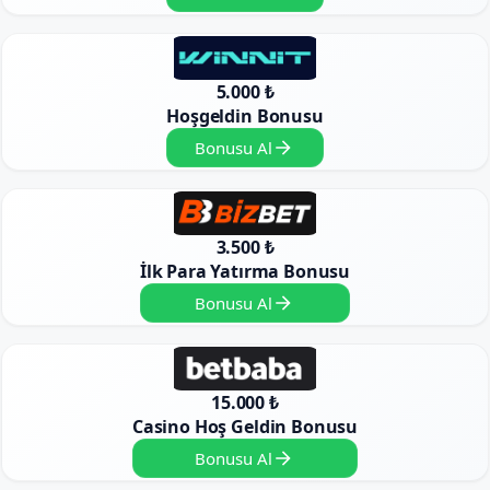
5.000 ₺
Hoşgeldin Bonusu
Bonusu Al
3.500 ₺
İlk Para Yatırma Bonusu
Bonusu Al
15.000 ₺
Casino Hoş Geldin Bonusu
Bonusu Al