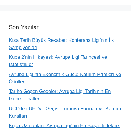
Son Yazılar
Kısa Tarih Büyük Rekabet: Konferans Ligi’nin İlk
Şampiyonları
Kupa 2’nin Hikayesi: Avrupa Ligi Tarihçesi ve
İstatistikler
Avrupa Ligi’nin Ekonomik Gücü: Katılım Primleri Ve
Ödüller
Tarihe Geçen Geceler: Avrupa Ligi Tarihinin En
İkonik Finalleri
UCL’den UEL’ye Geçiş: Turnuva Formatı ve Katılım
Kuralları
Kupa Uzmanları: Avrupa Ligi’nin En Başarılı Teknik