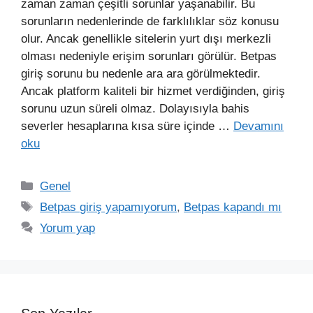
zaman zaman çeşitli sorunlar yaşanabilir. Bu
sorunların nedenlerinde de farklılıklar söz konusu
olur. Ancak genellikle sitelerin yurt dışı merkezli
olması nedeniyle erişim sorunları görülür. Betpas
giriş sorunu bu nedenle ara ara görülmektedir.
Ancak platform kaliteli bir hizmet verdiğinden, giriş
sorunu uzun süreli olmaz. Dolayısıyla bahis
severler hesaplarına kısa süre içinde …
Devamını
oku
Kategoriler
Genel
Etiketler
Betpas giriş yapamıyorum
,
Betpas kapandı mı
Yorum yap