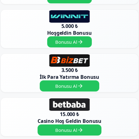
5.000 ₺
Hoşgeldin Bonusu
Bonusu Al
3.500 ₺
İlk Para Yatırma Bonusu
Bonusu Al
15.000 ₺
Casino Hoş Geldin Bonusu
Bonusu Al