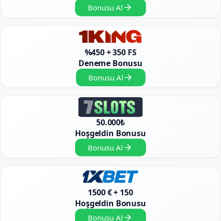
Bonusu Al
%450 + 350 FS
Deneme Bonusu
Bonusu Al
50.000₺
Hoşgeldin Bonusu
Bonusu Al
1500 € + 150
Hoşgeldin Bonusu
Bonusu Al