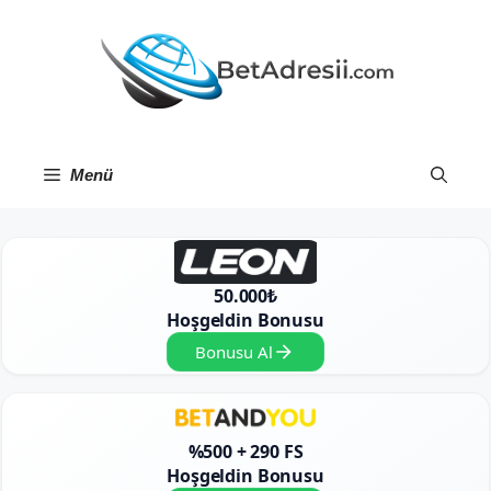
İçeriğe
atla
Menü
50.000₺
Hoşgeldin Bonusu
Bonusu Al
%500 + 290 FS
Hoşgeldin Bonusu