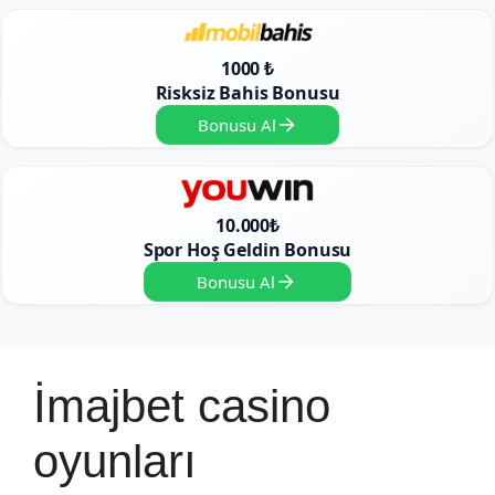
1000 ₺
Risksiz Bahis Bonusu
Bonusu Al
10.000₺
Spor Hoş Geldin Bonusu
Bonusu Al
İmajbet casino
oyunları