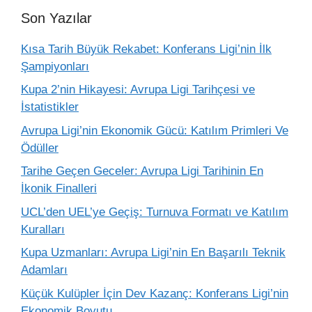
Son Yazılar
Kısa Tarih Büyük Rekabet: Konferans Ligi’nin İlk
Şampiyonları
Kupa 2’nin Hikayesi: Avrupa Ligi Tarihçesi ve
İstatistikler
Avrupa Ligi’nin Ekonomik Gücü: Katılım Primleri Ve
Ödüller
Tarihe Geçen Geceler: Avrupa Ligi Tarihinin En
İkonik Finalleri
UCL’den UEL’ye Geçiş: Turnuva Formatı ve Katılım
Kuralları
Kupa Uzmanları: Avrupa Ligi’nin En Başarılı Teknik
Adamları
Küçük Kulüpler İçin Dev Kazanç: Konferans Ligi’nin
Ekonomik Boyutu