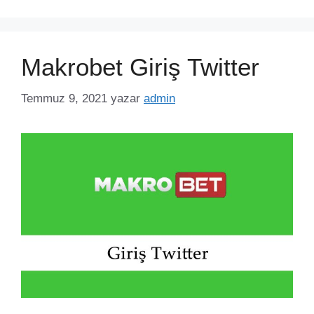
Makrobet Giriş Twitter
Temmuz 9, 2021
yazar
admin