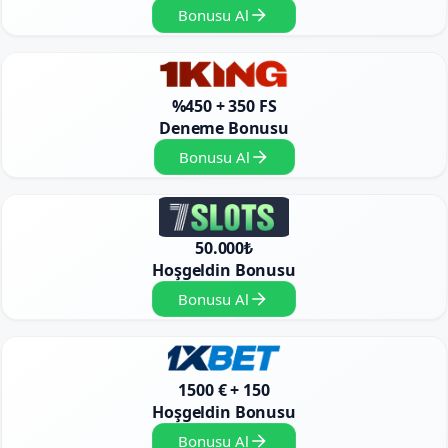
Bonusu Al
%450 + 350 FS
Deneme Bonusu
Bonusu Al
50.000₺
Hoşgeldin Bonusu
Bonusu Al
1500 € + 150
Hoşgeldin Bonusu
Bonusu Al