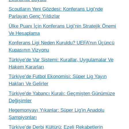
Scoutların Yeni Gözdesi: Konferans Ligi’nde
Parlayan Genç Yıldızlar
Ülke Puanı İçin Konferans Ligi’nin Stratejik Önemi
Ve Hesaplama
Konferans Ligi Neden Kuruldu? UEFA’nın Üçüncü
Kupasının Vizyonu
Türkiye’de Var Sistemi: Kurallar, Uygulamalar Ve
Hakem Kararları
Türkiye’de Futbol Ekonomisi: Süper Lig Yayın
Hakları Ve Gelirler
Türkiye’de Yabancı Kuralı: Geçmişten Günümüze
Değişimler
Hegemonyayı Yıkanlar: Süper Lig’in Anadolu
Şampiyonları
Türkiye’de Derbi Kültürü: Ezeli Rekabetlerin