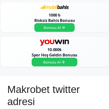
1000 ₺
Risksiz Bahis Bonusu
Bonusu Al
10.000₺
Spor Hoş Geldin Bonusu
Bonusu Al
Makrobet twitter
adresi