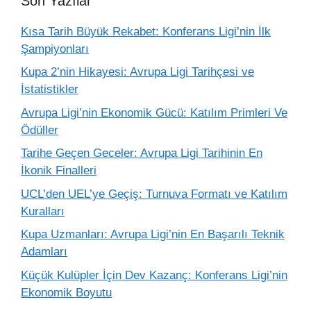
Son Yazılar
Kısa Tarih Büyük Rekabet: Konferans Ligi’nin İlk
Şampiyonları
Kupa 2’nin Hikayesi: Avrupa Ligi Tarihçesi ve
İstatistikler
Avrupa Ligi’nin Ekonomik Gücü: Katılım Primleri Ve
Ödüller
Tarihe Geçen Geceler: Avrupa Ligi Tarihinin En
İkonik Finalleri
UCL’den UEL’ye Geçiş: Turnuva Formatı ve Katılım
Kuralları
Kupa Uzmanları: Avrupa Ligi’nin En Başarılı Teknik
Adamları
Küçük Kulüpler İçin Dev Kazanç: Konferans Ligi’nin
Ekonomik Boyutu