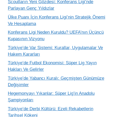
Scoutların Yeni Gözdesi: Konferans Ligi’nde
Parlayan Genç Yıldızlar
Ülke Puanı İçin Konferans Ligi’nin Stratejik Önemi
Ve Hesaplama
Konferans Ligi Neden Kuruldu? UEFA’nın Üçüncü
Kupasının Vizyonu
Türkiye’de Var Sistemi: Kurallar, Uygulamalar Ve
Hakem Kararları
Türkiye’de Futbol Ekonomisi: Süper Lig Yayın
Hakları Ve Gelirler
Türkiye’de Yabancı Kuralı: Geçmişten Günümüze
Değişimler
Hegemonyayı Yıkanlar: Süper Lig’in Anadolu
Şampiyonları
Türkiye’de Derbi Kültürü: Ezeli Rekabetlerin
Tarihsel Kökeni