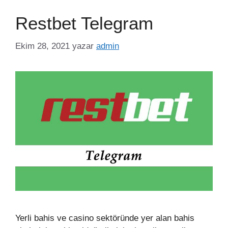
Restbet Telegram
Ekim 28, 2021
yazar
admin
Yerli bahis ve casino sektöründe yer alan bahis