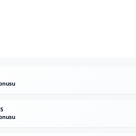
Bonusu
FS
Bonusu