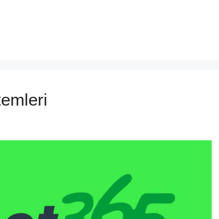
emleri