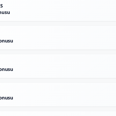
FS
nusu
Bonusu
Bonusu
Bonusu