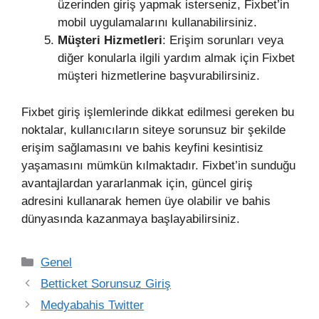
üzerinden giriş yapmak isterseniz, Fixbet’in
mobil uygulamalarını kullanabilirsiniz.
Müşteri Hizmetleri
: Erişim sorunları veya
diğer konularla ilgili yardım almak için Fixbet
müşteri hizmetlerine başvurabilirsiniz.
Fixbet giriş işlemlerinde dikkat edilmesi gereken bu
noktalar, kullanıcıların siteye sorunsuz bir şekilde
erişim sağlamasını ve bahis keyfini kesintisiz
yaşamasını mümkün kılmaktadır. Fixbet’in sunduğu
avantajlardan yararlanmak için, güncel giriş
adresini kullanarak hemen üye olabilir ve bahis
dünyasında kazanmaya başlayabilirsiniz.
Kategoriler
Genel
Betticket Sorunsuz Giriş
Medyabahis Twitter