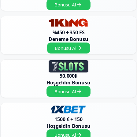
Bonusu Al
%450 + 350 FS
Deneme Bonusu
Bonusu Al
50.000₺
Hoşgeldin Bonusu
Bonusu Al
1500 € + 150
Hoşgeldin Bonusu
Bonusu Al