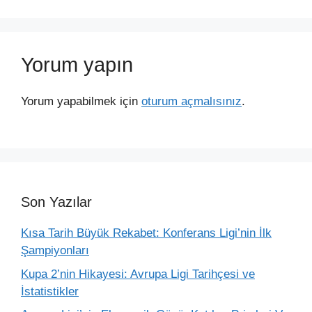
Yorum yapın
Yorum yapabilmek için
oturum açmalısınız
.
Son Yazılar
Kısa Tarih Büyük Rekabet: Konferans Ligi’nin İlk
Şampiyonları
Kupa 2’nin Hikayesi: Avrupa Ligi Tarihçesi ve
İstatistikler