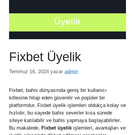
Fixbet Üyelik
Temmuz 16, 2024
yazar
admin
Fixbet, bahis dünyasında geniş bir kullanıcı
kitlesine hitap eden güvenilir ve popüler bir
platformdur. Fixbet üyelik işlemleri oldukça kolay ve
hızlıdır, bu sayede bahis severler kısa sürede
siteye katılabilir ve bahis yapmaya başlayabilirler.
Bu makalede,
Fixbet üyelik
işlemleri, avantajları ve