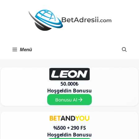
İçeriğe
atla
Menü
50.000₺
Hoşgeldin Bonusu
Bonusu Al
%500 + 290 FS
Hoşgeldin Bonusu