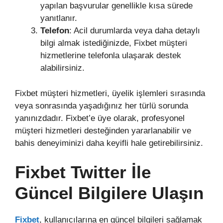
yapılan başvurular genellikle kısa sürede
yanıtlanır.
Telefon
: Acil durumlarda veya daha detaylı
bilgi almak istediğinizde, Fixbet müşteri
hizmetlerine telefonla ulaşarak destek
alabilirsiniz.
Fixbet müşteri hizmetleri, üyelik işlemleri sırasında
veya sonrasında yaşadığınız her türlü sorunda
yanınızdadır. Fixbet’e üye olarak, profesyonel
müşteri hizmetleri desteğinden yararlanabilir ve
bahis deneyiminizi daha keyifli hale getirebilirsiniz.
Fixbet Twitter İle
Güncel Bilgilere Ulaşın
Fixbet
, kullanıcılarına en güncel bilgileri sağlamak