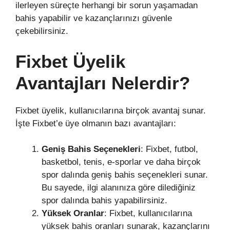
ilerleyen süreçte herhangi bir sorun yaşamadan
bahis yapabilir ve kazançlarınızı güvenle
çekebilirsiniz.
Fixbet Üyelik
Avantajları Nelerdir?
Fixbet üyelik, kullanıcılarına birçok avantaj sunar.
İşte Fixbet’e üye olmanın bazı avantajları:
Geniş Bahis Seçenekleri
: Fixbet, futbol,
basketbol, tenis, e-sporlar ve daha birçok
spor dalında geniş bahis seçenekleri sunar.
Bu sayede, ilgi alanınıza göre dilediğiniz
spor dalında bahis yapabilirsiniz.
Yüksek Oranlar
: Fixbet, kullanıcılarına
yüksek bahis oranları sunarak, kazançlarını