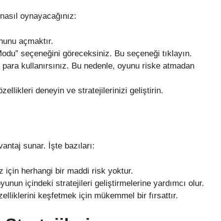
 nasıl oynayacağınız:
nunu açmaktır.
du” seçeneğini göreceksiniz. Bu seçeneği tıklayın.
ara kullanırsınız. Bu nedenle, oyunu riske atmadan
ellikleri deneyin ve stratejilerinizi geliştirin.
taj sunar. İşte bazıları:
için herhangi bir maddi risk yoktur.
un içindeki stratejileri geliştirmelerine yardımcı olur.
lliklerini keşfetmek için mükemmel bir fırsattır.