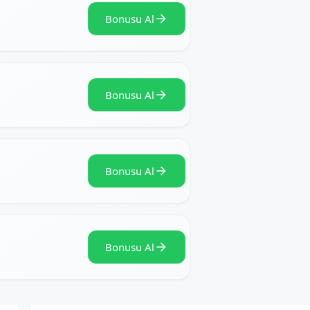
Bonusu Al
Bonusu Al
Bonusu Al
Bonusu Al