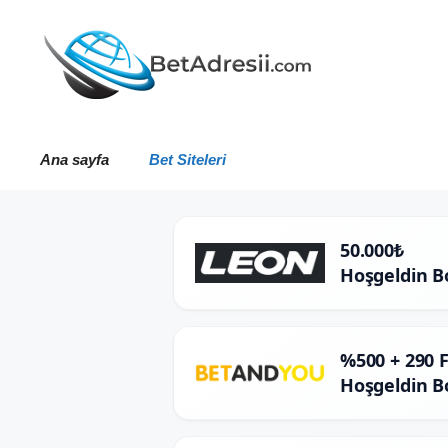
İçeriğe
atla
Ana sayfa
Bet Siteleri
50.000₺
Hoşgeldin 
%500 + 290 
Hoşgeldin 