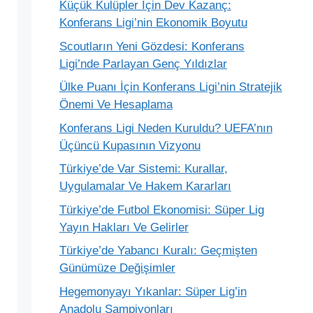
Küçük Kulüpler İçin Dev Kazanç:
Konferans Ligi’nin Ekonomik Boyutu
Scoutların Yeni Gözdesi: Konferans
Ligi’nde Parlayan Genç Yıldızlar
Ülke Puanı İçin Konferans Ligi’nin Stratejik
Önemi Ve Hesaplama
Konferans Ligi Neden Kuruldu? UEFA’nın
Üçüncü Kupasının Vizyonu
Türkiye’de Var Sistemi: Kurallar,
Uygulamalar Ve Hakem Kararları
Türkiye’de Futbol Ekonomisi: Süper Lig
Yayın Hakları Ve Gelirler
Türkiye’de Yabancı Kuralı: Geçmişten
Günümüze Değişimler
Hegemonyayı Yıkanlar: Süper Lig’in
Anadolu Şampiyonları