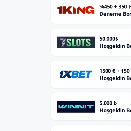
%450 + 350 
Deneme Bo
50.000₺
Hoşgeldin 
1500 € + 150
Hoşgeldin 
5.000 ₺
Hoşgeldin 