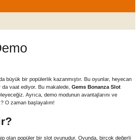
Demo
da büyük bir popülerlik kazanmıştır. Bu oyunlar, heyecan
r da vaat ediyor. Bu makalede,
Gems Bonanza Slot
leyeceğiz. Ayrıca, demo modunun avantajlarını ve
ız? O zaman başlayalım!
ir?
p olan popüler bir slot oyunudur. Oyunda, birçok değerli