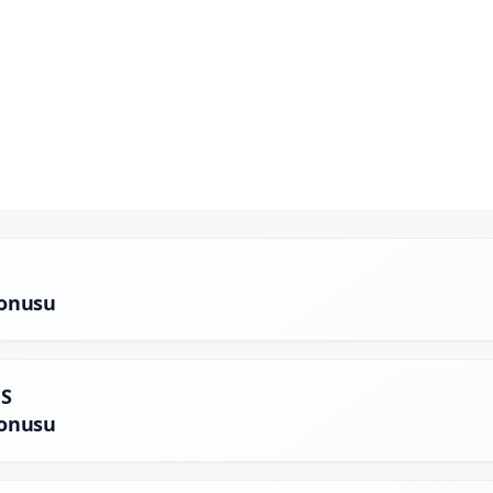
Bonusu
FS
Bonusu