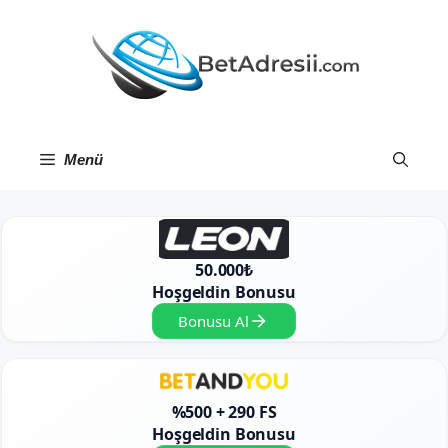
İçeriğe
atla
Menü
50.000₺
Hoşgeldin Bonusu
Bonusu Al
%500 + 290 FS
Hoşgeldin Bonusu