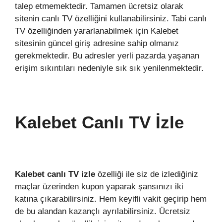
talep etmemektedir. Tamamen ücretsiz olarak
sitenin canlı TV özelliğini kullanabilirsiniz. Tabi canlı
TV özelliğinden yararlanabilmek için Kalebet
sitesinin güncel giriş adresine sahip olmanız
gerekmektedir. Bu adresler yerli pazarda yaşanan
erişim sıkıntıları nedeniyle sık sık yenilenmektedir.
Kalebet Canlı TV İzle
Kalebet canlı TV izle
özelliği ile siz de izlediğiniz
maçlar üzerinden kupon yaparak şansınızı iki
katına çıkarabilirsiniz. Hem keyifli vakit geçirip hem
de bu alandan kazançlı ayrılabilirsiniz. Ücretsiz