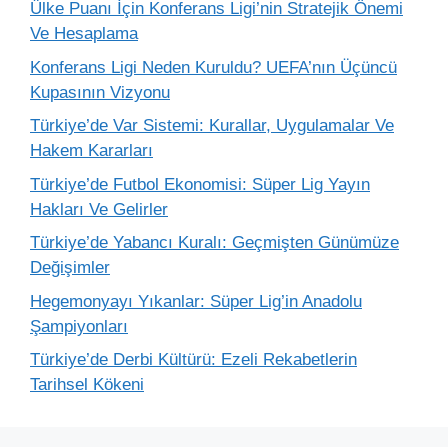
Ülke Puanı İçin Konferans Ligi’nin Stratejik Önemi
Ve Hesaplama
Konferans Ligi Neden Kuruldu? UEFA’nın Üçüncü
Kupasının Vizyonu
Türkiye’de Var Sistemi: Kurallar, Uygulamalar Ve
Hakem Kararları
Türkiye’de Futbol Ekonomisi: Süper Lig Yayın
Hakları Ve Gelirler
Türkiye’de Yabancı Kuralı: Geçmişten Günümüze
Değişimler
Hegemonyayı Yıkanlar: Süper Lig’in Anadolu
Şampiyonları
Türkiye’de Derbi Kültürü: Ezeli Rekabetlerin
Tarihsel Kökeni