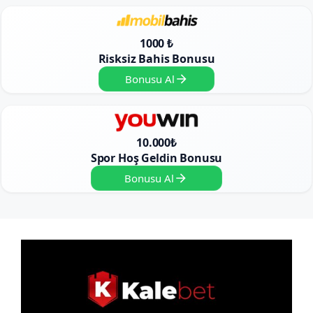
1000 ₺
Risksiz Bahis Bonusu
Bonusu Al
10.000₺
Spor Hoş Geldin Bonusu
Bonusu Al