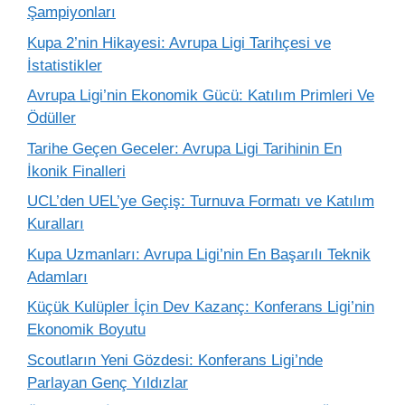
Şampiyonları
Kupa 2’nin Hikayesi: Avrupa Ligi Tarihçesi ve
İstatistikler
Avrupa Ligi’nin Ekonomik Gücü: Katılım Primleri Ve
Ödüller
Tarihe Geçen Geceler: Avrupa Ligi Tarihinin En
İkonik Finalleri
UCL’den UEL’ye Geçiş: Turnuva Formatı ve Katılım
Kuralları
Kupa Uzmanları: Avrupa Ligi’nin En Başarılı Teknik
Adamları
Küçük Kulüpler İçin Dev Kazanç: Konferans Ligi’nin
Ekonomik Boyutu
Scoutların Yeni Gözdesi: Konferans Ligi’nde
Parlayan Genç Yıldızlar