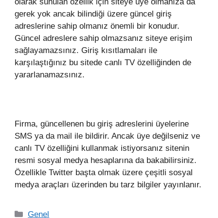
olarak sunulan özellik için siteye üye olmanıza da
gerek yok ancak bilindiği üzere güncel giriş
adreslerine sahip olmanız önemli bir konudur.
Güncel adreslere sahip olmazsanız siteye erişim
sağlayamazsınız. Giriş kısıtlamaları ile
karşılaştığınız bu sitede canlı TV özelliğinden de
yararlanamazsınız.
Firma, güncellenen bu giriş adreslerini üyelerine
SMS ya da mail ile bildirir. Ancak üye değilseniz ve
canlı TV özelliğini kullanmak istiyorsanız sitenin
resmi sosyal medya hesaplarına da bakabilirsiniz.
Özellikle Twitter başta olmak üzere çeşitli sosyal
medya araçları üzerinden bu tarz bilgiler yayınlanır.
Kategoriler
Genel