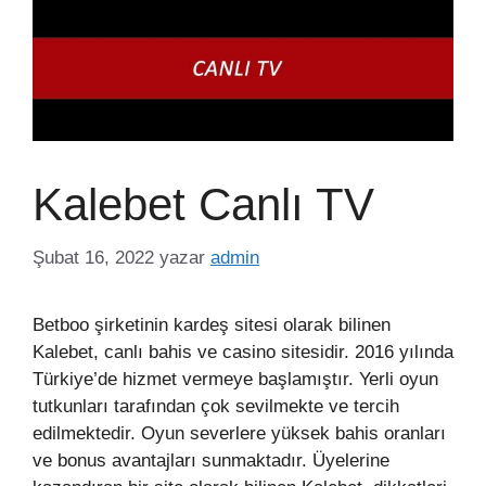
Kalebet Canlı TV
Şubat 16, 2022
yazar
admin
Betboo şirketinin kardeş sitesi olarak bilinen
Kalebet, canlı bahis ve casino sitesidir. 2016 yılında
Türkiye’de hizmet vermeye başlamıştır. Yerli oyun
tutkunları tarafından çok sevilmekte ve tercih
edilmektedir. Oyun severlere yüksek bahis oranları
ve bonus avantajları sunmaktadır. Üyelerine