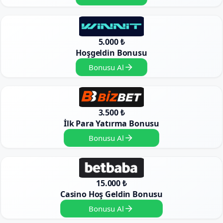
5.000 ₺
Hoşgeldin Bonusu
Bonusu Al
3.500 ₺
İlk Para Yatırma Bonusu
Bonusu Al
15.000 ₺
Casino Hoş Geldin Bonusu
Bonusu Al