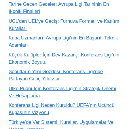
Tarihe Geçen Geceler: Avrupa Ligi Tarihinin En
İkonik Finalleri
UCL’den UEL’ye Geçiş: Turnuva Formatı ve Katılım
Kuralları
Kupa Uzmanları: Avrupa Ligi’nin En Başarılı Teknik
Adamları
Küçük Kulüpler İçin Dev Kazanç: Konferans Ligi’nin
Ekonomik Boyutu
Scoutların Yeni Gözdesi: Konferans Ligi’nde
Parlayan Genç Yıldızlar
Ülke Puanı İçin Konferans Ligi’nin Stratejik Önemi
Ve Hesaplama
Konferans Ligi Neden Kuruldu? UEFA’nın Üçüncü
Kupasının Vizyonu
Türkiye’de Var Sistemi: Kurallar, Uygulamalar Ve