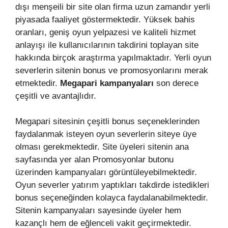
dışı menşeili bir site olan firma uzun zamandır yerli
piyasada faaliyet göstermektedir. Yüksek bahis
oranları, geniş oyun yelpazesi ve kaliteli hizmet
anlayışı ile kullanıcılarının takdirini toplayan site
hakkında birçok araştırma yapılmaktadır. Yerli oyun
severlerin sitenin bonus ve promosyonlarını merak
etmektedir.
Megapari kampanyaları
son derece
çeşitli ve avantajlıdır.
Megapari sitesinin çeşitli bonus seçeneklerinden
faydalanmak isteyen oyun severlerin siteye üye
olması gerekmektedir. Site üyeleri sitenin ana
sayfasında yer alan Promosyonlar butonu
üzerinden kampanyaları görüntüleyebilmektedir.
Oyun severler yatırım yaptıkları takdirde istedikleri
bonus seçeneğinden kolayca faydalanabilmektedir.
Sitenin kampanyaları sayesinde üyeler hem
kazançlı hem de eğlenceli vakit geçirmektedir.