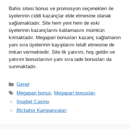
Bahis sitesi bonus ve promosyon seçenekleri ile
üyelerinin ciddi kazançlar elde etmesine olanak
sağlamaktadır. Site hem yeni hem de eski
üyelerinin kazançlarını katlamasını mümkün
kılmaktadır. Megapari bonusları kazanç sağlamanın
yanı sıra üyelerinin kayıplarını telafi etmesine de
imkan vermektedir. Site ilk yatırım, hoş geldin ve
yatırım bonuslarının yanı sıra iade bonusları da
sunmaktadır.
Kategoriler
Genel
Etiketler
Megapari bonus
,
Megapari bonusları
İmajbet Casino
Btcbahis Kampanyaları