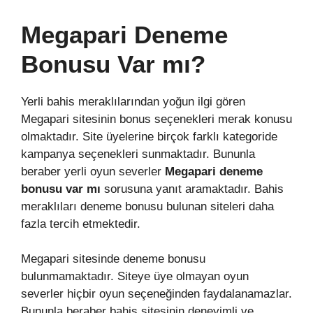
Megapari Deneme
Bonusu Var
mı
?
Yerli bahis meraklılarından yoğun ilgi gören
Megapari sitesinin bonus seçenekleri merak konusu
olmaktadır. Site üyelerine birçok farklı kategoride
kampanya seçenekleri sunmaktadır. Bununla
beraber yerli oyun severler
Megapari deneme
bonusu var mı
sorusuna yanıt aramaktadır. Bahis
meraklıları deneme bonusu bulunan siteleri daha
fazla tercih etmektedir.
Megapari sitesinde deneme bonusu
bulunmamaktadır. Siteye üye olmayan oyun
severler hiçbir oyun seçeneğinden faydalanamazlar.
Bununla beraber bahis sitesinin deneyimli ve