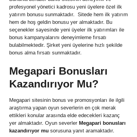
profesyonel yönetici kadrosu yeni üyelere özel ilk
yatırım bonusu sunmaktadır. Sitede hem ilk yatırım
hem de hoş geldin bonusu yer almaktadır. Bu
seçenekler sayesinde yeni üyeler ilk yatırımları ile
bonus kampanyalarını deneyimleme fırsatı
bulabilmektedir. Şirket yeni üyelerine hızlı şekilde
bonus alma fırsatı sunmaktadır.
Megapari Bonusları
Kazandırıyor Mu?
Megapari sitesinin bonus ve promosyonları ile ilgili
araştırma yapan oyun severlerin en çok merak
ettikleri konular arasında elde edecekleri kazanç
yer almaktadır. Oyun severler
Megapari bonusları
kazandırıyor mu
sorusuna yanıt aramaktadır.