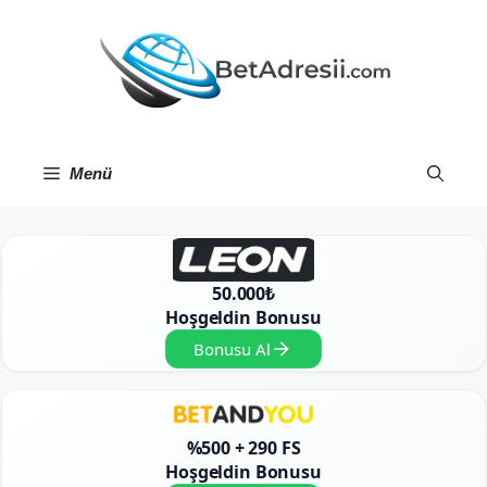
İçeriğe
atla
Menü
50.000₺
Hoşgeldin Bonusu
Bonusu Al
%500 + 290 FS
Hoşgeldin Bonusu