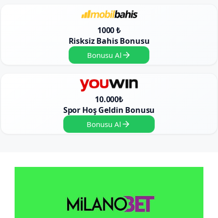
1000 ₺
Risksiz Bahis Bonusu
Bonusu Al
10.000₺
Spor Hoş Geldin Bonusu
Bonusu Al