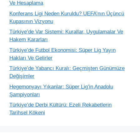
Ve Hesaplama
Konferans Ligi Neden Kuruldu? UEFA’nın Üçüncü
Kupasının Vizyonu
Türkiye’de Var Sistemi: Kurallar, Uygulamalar Ve
Hakem Kararları
Türkiye’de Futbol Ekonomisi: Süper Lig Yayın
Hakları Ve Gelirler
Türkiye’de Yabancı Kuralı: Geçmişten Günümüze
Değişimler
Hegemonyayı Yıkanlar: Süper Lig’in Anadolu
Şampiyonları
Türkiye’de Derbi Kültürü: Ezeli Rekabetlerin
Tarihsel Kökeni