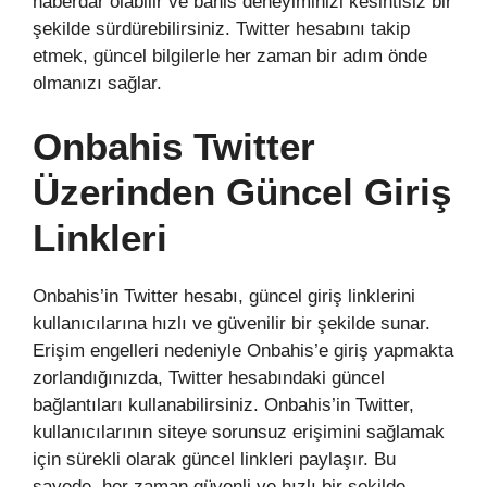
haberdar olabilir ve bahis deneyiminizi kesintisiz bir
şekilde sürdürebilirsiniz. Twitter hesabını takip
etmek, güncel bilgilerle her zaman bir adım önde
olmanızı sağlar.
Onbahis Twitter
Üzerinden Güncel Giriş
Linkleri
Onbahis’in Twitter hesabı, güncel giriş linklerini
kullanıcılarına hızlı ve güvenilir bir şekilde sunar.
Erişim engelleri nedeniyle Onbahis’e giriş yapmakta
zorlandığınızda, Twitter hesabındaki güncel
bağlantıları kullanabilirsiniz. Onbahis’in Twitter,
kullanıcılarının siteye sorunsuz erişimini sağlamak
için sürekli olarak güncel linkleri paylaşır. Bu
sayede, her zaman güvenli ve hızlı bir şekilde