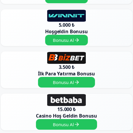
5.000 ₺
Hoşgeldin Bonusu
Bonusu Al
3.500 ₺
İlk Para Yatırma Bonusu
Bonusu Al
15.000 ₺
Casino Hoş Geldin Bonusu
Bonusu Al