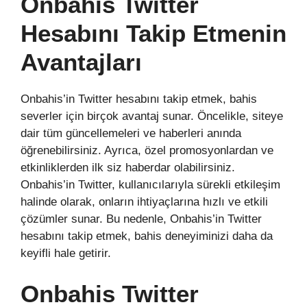
Onbahis Twitter
Hesabını Takip Etmenin
Avantajları
Onbahis’in Twitter hesabını takip etmek, bahis
severler için birçok avantaj sunar. Öncelikle, siteye
dair tüm güncellemeleri ve haberleri anında
öğrenebilirsiniz. Ayrıca, özel promosyonlardan ve
etkinliklerden ilk siz haberdar olabilirsiniz.
Onbahis’in Twitter, kullanıcılarıyla sürekli etkileşim
halinde olarak, onların ihtiyaçlarına hızlı ve etkili
çözümler sunar. Bu nedenle, Onbahis’in Twitter
hesabını takip etmek, bahis deneyiminizi daha da
keyifli hale getirir.
Onbahis Twitter