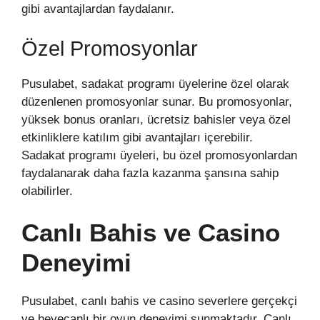
gibi avantajlardan faydalanır.
Özel Promosyonlar
Pusulabet, sadakat programı üyelerine özel olarak
düzenlenen promosyonlar sunar. Bu promosyonlar,
yüksek bonus oranları, ücretsiz bahisler veya özel
etkinliklere katılım gibi avantajları içerebilir.
Sadakat programı üyeleri, bu özel promosyonlardan
faydalanarak daha fazla kazanma şansına sahip
olabilirler.
Canlı Bahis ve Casino
Deneyimi
Pusulabet, canlı bahis ve casino severlere gerçekçi
ve heyecanlı bir oyun deneyimi sunmaktadır. Canlı