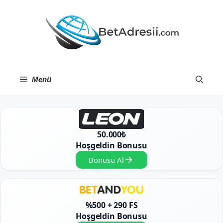
İçeriğe
atla
Menü
50.000₺
Hoşgeldin Bonusu
Bonusu Al
%500 + 290 FS
Hoşgeldin Bonusu