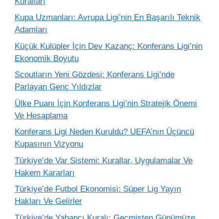
Kuralları
Kupa Uzmanları: Avrupa Ligi’nin En Başarılı Teknik
Adamları
Küçük Kulüpler İçin Dev Kazanç: Konferans Ligi’nin
Ekonomik Boyutu
Scoutların Yeni Gözdesi: Konferans Ligi’nde
Parlayan Genç Yıldızlar
Ülke Puanı İçin Konferans Ligi’nin Stratejik Önemi
Ve Hesaplama
Konferans Ligi Neden Kuruldu? UEFA’nın Üçüncü
Kupasının Vizyonu
Türkiye’de Var Sistemi: Kurallar, Uygulamalar Ve
Hakem Kararları
Türkiye’de Futbol Ekonomisi: Süper Lig Yayın
Hakları Ve Gelirler
Türkiye’de Yabancı Kuralı: Geçmişten Günümüze