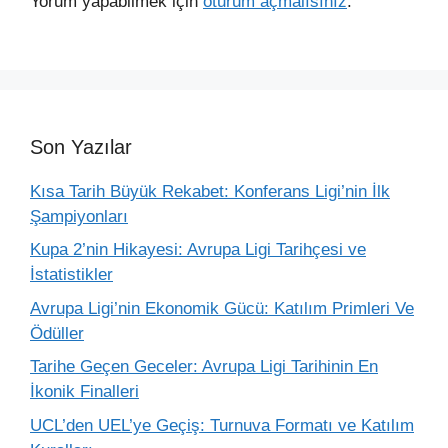
Yorum yapabilmek için
oturum açmalısınız
.
Son Yazılar
Kısa Tarih Büyük Rekabet: Konferans Ligi’nin İlk
Şampiyonları
Kupa 2’nin Hikayesi: Avrupa Ligi Tarihçesi ve
İstatistikler
Avrupa Ligi’nin Ekonomik Gücü: Katılım Primleri Ve
Ödüller
Tarihe Geçen Geceler: Avrupa Ligi Tarihinin En
İkonik Finalleri
UCL’den UEL’ye Geçiş: Turnuva Formatı ve Katılım