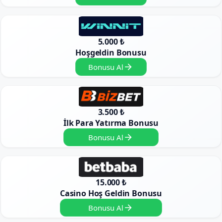
5.000 ₺
Hoşgeldin Bonusu
Bonusu Al
3.500 ₺
İlk Para Yatırma Bonusu
Bonusu Al
15.000 ₺
Casino Hoş Geldin Bonusu
Bonusu Al