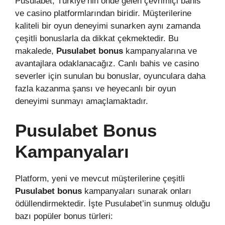
Pusulabet, Türkiye’nin önde gelen çevrimiçi bahis
ve casino platformlarından biridir. Müşterilerine
kaliteli bir oyun deneyimi sunarken aynı zamanda
çeşitli bonuslarla da dikkat çekmektedir. Bu
makalede,
Pusulabet bonus
kampanyalarına ve
avantajlara odaklanacağız. Canlı bahis ve casino
severler için sunulan bu bonuslar, oyunculara daha
fazla kazanma şansı ve heyecanlı bir oyun
deneyimi sunmayı amaçlamaktadır.
Pusulabet Bonus
Kampanyaları
Platform, yeni ve mevcut müşterilerine çeşitli
Pusulabet bonus
kampanyaları sunarak onları
ödüllendirmektedir. İşte Pusulabet’in sunmuş olduğu
bazı popüler bonus türleri: