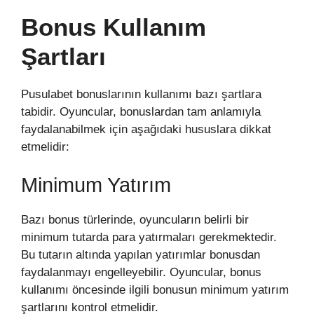
Bonus Kullanım
Şartları
Pusulabet bonuslarının kullanımı bazı şartlara
tabidir. Oyuncular, bonuslardan tam anlamıyla
faydalanabilmek için aşağıdaki hususlara dikkat
etmelidir:
Minimum Yatırım
Bazı bonus türlerinde, oyuncuların belirli bir
minimum tutarda para yatırmaları gerekmektedir.
Bu tutarın altında yapılan yatırımlar bonusdan
faydalanmayı engelleyebilir. Oyuncular, bonus
kullanımı öncesinde ilgili bonusun minimum yatırım
şartlarını kontrol etmelidir.