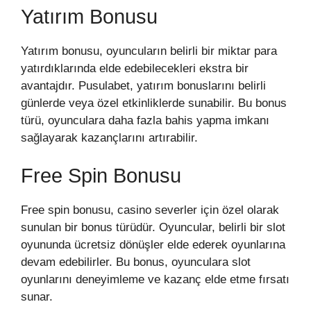
Yatırım Bonusu
Yatırım bonusu, oyuncuların belirli bir miktar para
yatırdıklarında elde edebilecekleri ekstra bir
avantajdır. Pusulabet, yatırım bonuslarını belirli
günlerde veya özel etkinliklerde sunabilir. Bu bonus
türü, oyunculara daha fazla bahis yapma imkanı
sağlayarak kazançlarını artırabilir.
Free Spin Bonusu
Free spin bonusu, casino severler için özel olarak
sunulan bir bonus türüdür. Oyuncular, belirli bir slot
oyununda ücretsiz dönüşler elde ederek oyunlarına
devam edebilirler. Bu bonus, oyunculara slot
oyunlarını deneyimleme ve kazanç elde etme fırsatı
sunar.