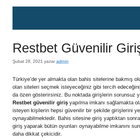
Restbet Güvenilir Giri
Şubat 28, 2021
yazar
admin
Türkiye’de yer almakta olan bahis sitelerine bakmış o
olan siteleri seçmek isteyeceğiniz gibi tercih edeceğin
da özen gösterirsiniz. Bu noktada girişlerin sorunsuz 
Restbet güvenilir giriş
yapılma imkanı sağlamakta ola
isteyen kişilerin hepsi güvenilir bir şekilde girişlerini 
oynayabilmektedir. Bahis sitesine giriş yaptıktan sonr
giriş yaparak bütün oyunları oynayabilme imkanını sunma
daha dikkat çekicidir.