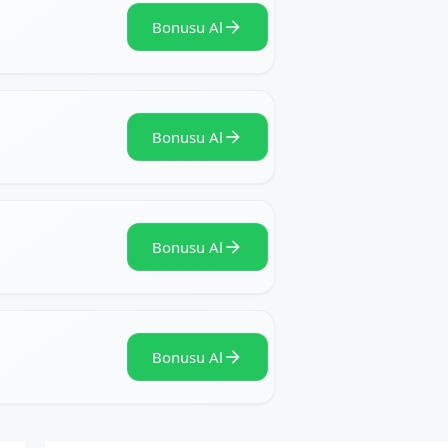
Bonusu Al
Bonusu Al
Bonusu Al
Bonusu Al