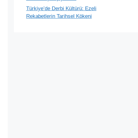
Türkiye’de Derbi Kültürü: Ezeli
Rekabetlerin Tarihsel Kökeni