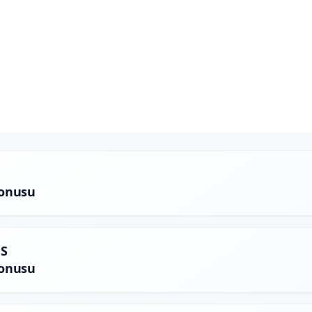
Bonusu
FS
Bonusu