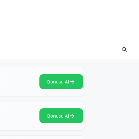
Bonusu Al
Bonusu Al