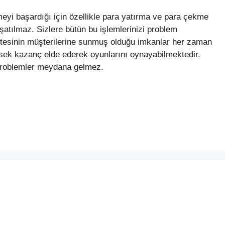
meyi başardığı için özellikle para yatırma ve para çekme
aşatılmaz. Sizlere bütün bu işlemlerinizi problem
tesinin müşterilerine sunmuş olduğu imkanlar her zaman
ksek kazanç elde ederek oyunlarını oynayabilmektedir.
 problemler meydana gelmez.