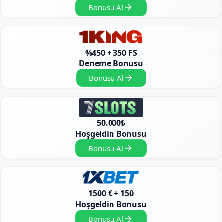
Bonusu Al
%450 + 350 FS
Deneme Bonusu
Bonusu Al
50.000₺
Hoşgeldin Bonusu
Bonusu Al
1500 € + 150
Hoşgeldin Bonusu
Bonusu Al