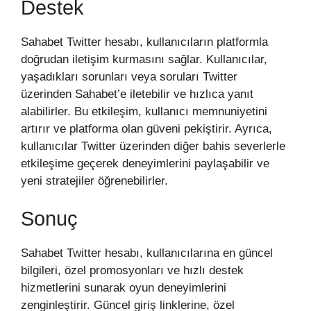
Destek
Sahabet Twitter hesabı, kullanıcıların platformla
doğrudan iletişim kurmasını sağlar. Kullanıcılar,
yaşadıkları sorunları veya soruları Twitter
üzerinden Sahabet’e iletebilir ve hızlıca yanıt
alabilirler. Bu etkileşim, kullanıcı memnuniyetini
artırır ve platforma olan güveni pekiştirir. Ayrıca,
kullanıcılar Twitter üzerinden diğer bahis severlerle
etkileşime geçerek deneyimlerini paylaşabilir ve
yeni stratejiler öğrenebilirler.
Sonuç
Sahabet Twitter hesabı, kullanıcılarına en güncel
bilgileri, özel promosyonları ve hızlı destek
hizmetlerini sunarak oyun deneyimlerini
zenginleştirir. Güncel giriş linklerine, özel