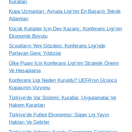
Kuralları
Kupa Uzmanları: Avrupa Ligi’nin En Başarılı Teknik
Adamları
Küçük Kulüpler İçin Dev Kazanç: Konferans Ligi’nin
Ekonomik Boyutu
Scoutların Yeni Gözdesi: Konferans Ligi’nde
Parlayan Genç Yıldızlar
Ülke Puanı İçin Konferans Ligi’nin Stratejik Önemi
Ve Hesaplama
Konferans Ligi Neden Kuruldu? UEFA’nın Üçüncü
Kupasının Vizyonu
Türkiye’de Var Sistemi: Kurallar, Uygulamalar Ve
Hakem Kararları
Türkiye’de Futbol Ekonomisi: Süper Lig Yayın
Hakları Ve Gelirler